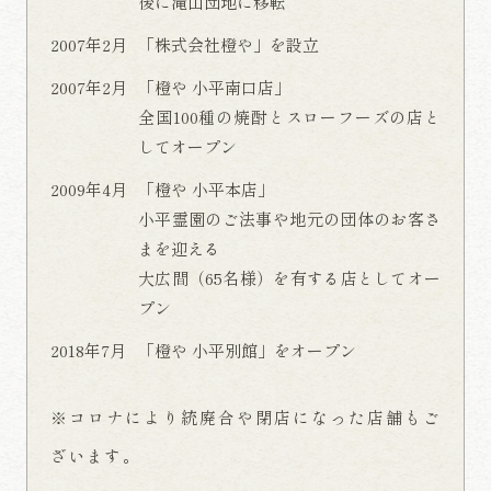
後に滝山団地に移転
2007年2月
「株式会社橙や」を設立
2007年2月
「橙や 小平南口店」
全国100種の焼酎とスローフーズの店と
してオープン
2009年4月
「橙や 小平本店」
小平霊園のご法事や地元の団体のお客さ
まを迎える
大広間（65名様）を有する店としてオー
プン
2018年7月
「橙や 小平別館」をオープン
※コロナにより統廃合や閉店になった店舗もご
ざいます。