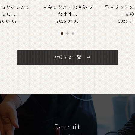
をたっぷり浴び
平日ランチのお奨め
皆さんお待た
小平...
「夏の...
ました.
26-07-02
2026-07-02
2026-07
お知らせ一覧
Recruit