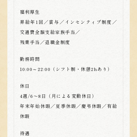
福利厚生
昇給年1回／賞与／インセンティブ制度／
交通費全額支給家族手当／
残業手当／退職金制度
勤務時間
10:00～22:00（シフト制・休憩2hあり）
休日
4週/6〜8日（月による変動休日）
年末年始休暇／夏季休暇／慶弔休暇／有給
休暇
待遇