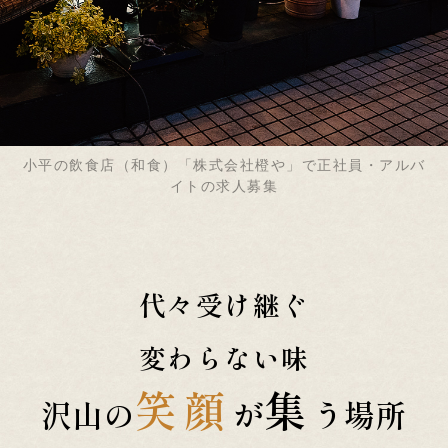
小平の飲食店（和食）「株式会社橙や」で正社員・アルバ
イトの求人募集
代々受け継ぐ
変わらない味
笑顔
集
沢山の
が
う場所