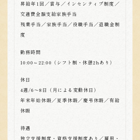
昇給年1回／賞与／インセンティブ制度／
交通費全額支給家族手当
残業手当／家族手当／役職手当／退職金制
度
勤務時間
10:00～22:00（シフト制・休憩2hあり）
休日
4週/6〜8日（月による変動休日）
年末年始休暇／夏季休暇／慶弔休暇／有給
休暇
待遇
独立支援制度・資格支援制度あり／雇用・