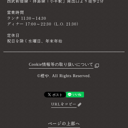
西武新宿線・拝島線「小平駅」南出口より徒歩2分
営業時間
ランチ 11:30～14:30
ディナー 17:00～22:30（L.O. 21:30）
定休日
祝日を除く水曜日、年末年始
Cookie情報等の取り扱いについて
【橙や 小平南口店】
【橙や 小平本店】
ご予約・お問い合わせ
ご予約・お問い合わせ
042-343-0480
042-207-9600
©橙や. All Rights Reserved.
URLをコピー
ページの上部へ