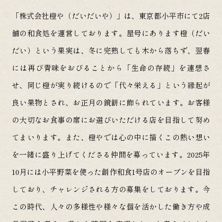
「株式会社橙や（だいだいや）」は、東京都小平市にて2店
舗の和食処を運営しております。
屋号にあります橙（だい
だい）という果実は、冬に完熟しても木から落ちず、翌春
には再び青味をおびることから「生命の存続」を連想さ
せ、同じ橙が実り続けるので「代々栄える」という縁起が
良い果物とされ、お正月の鏡餅に飾られています。お客様
の大切なお食事の席にお選びいただける店を目指して努め
てまいります。
また、橙やでは心の中に描くこの熱い想い
を一緒に盛り上げてくださる仲間を募っています。
2025年
10月には小平野菜を使った創作和食1号店のオープンを目指
しており、チャレンジされる方の募集をしております。今
この時代、人々の多様性や様々な個を活かした働き方や成