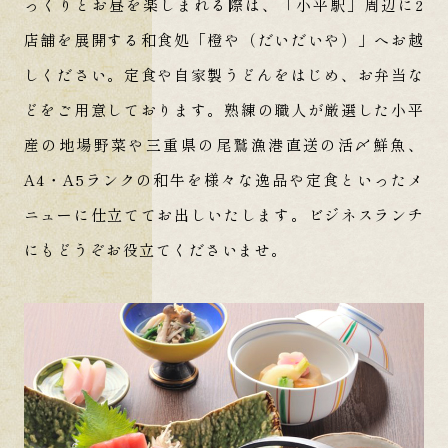
っくりとお昼を楽しまれる際は、「小平駅」周辺に2
店舗を展開する
和食処「橙や（だいだいや）」へお越
しください。
定食や自家製うどんをはじめ、お弁当な
どをご用意しております。
熟練の職人が厳選した小平
産の地場野菜や
三重県の尾鷲漁港直送の活〆鮮魚、
A4・A5ランクの和牛を様々な逸品や定食といった
メ
ニューに仕立ててお出しいたします。
ビジネスランチ
にもどうぞお役立てくださいませ。