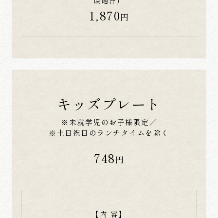
味噌汁）
1,870
円
キッズプレート
※未就学児のお子様限定／
※土日祝日のランチタイムを除く
748
円
【内 容】